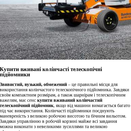
Купити вживані колінчасті телескопічні
підйомники
Звивистий, вузький, обмежений
– це правильні місця для
використання колінчастого телескопічного підйомника. Завдяки
своїм компактним розмірам, а також шарнірам і телескопічним
важелям, має сенс
купити вживаний колінчастий
телескопічний підйомник
, якщо від машини вимагається багато
під час використання. Колінчасті підйомники поєднують
маневреність з великою робочою висотою та бічним вильотом.
Завдяки управлінню в робочій корзині майже всі завдання
можна виконати з невеликими зусиллями та великою