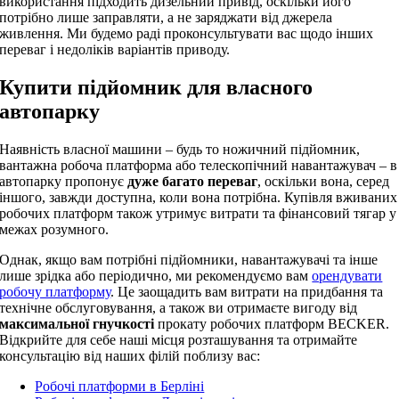
використання підходить дизельний привід, оскільки його
потрібно лише заправляти, а не заряджати від джерела
живлення. Ми будемо раді проконсультувати вас щодо інших
переваг і недоліків варіантів приводу.
Купити підйомник для власного
автопарку
Наявність власної машини – будь то ножичний підйомник,
вантажна робоча платформа або телескопічний навантажувач – в
автопарку пропонує
дуже багато переваг
, оскільки вона, серед
іншого, завжди доступна, коли вона потрібна. Купівля вживаних
робочих платформ також утримує витрати та фінансовий тягар у
межах розумного.
Однак, якщо вам потрібні підйомники, навантажувачі та інше
лише зрідка або періодично, ми рекомендуємо вам
орендувати
робочу платформу
. Це заощадить вам витрати на придбання та
технічне обслуговування, а також ви отримаєте вигоду від
максимальної гнучкості
прокату робочих платформ BECKER.
Відкрийте для себе наші місця розташування та отримайте
консультацію від наших філій поблизу вас:
Робочі платформи в Берліні