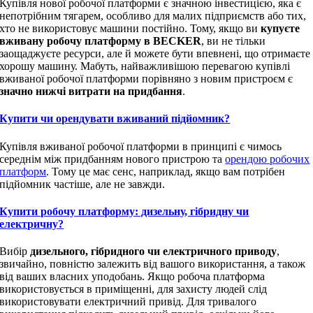
Купівля нової робочої платформи є значною інвестицією, яка є
непотрібним тягарем, особливо для малих підприємств або тих,
хто не використовує машини постійно. Тому, якщо ви
купуєте
вживану робочу платформу в BECKER
, ви не тільки
заощаджуєте ресурси, але й можете бути впевнені, що отримаєте
хорошу машину. Мабуть, найважливішою перевагою купівлі
вживаної робочої платформи порівняно з новим пристроєм є
значно нижчі витрати на придбання
.
Купити чи орендувати вживаний підйомник?
Купівля вживаної робочої платформи в принципі є чимось
середнім між придбанням нового пристрою та
орендою робочих
платформ
. Тому це має сенс, наприклад, якщо вам потрібен
підйомник частіше, але не завжди.
Купити робочу платформу: дизельну, гібридну чи
електричну?
Вибір
дизельного, гібридного чи електричного приводу
,
звичайно, повністю залежить від вашого використання, а також
від ваших власних уподобань. Якщо робоча платформа
використовується в приміщенні, для захисту людей слід
використовувати електричний привід. Для тривалого