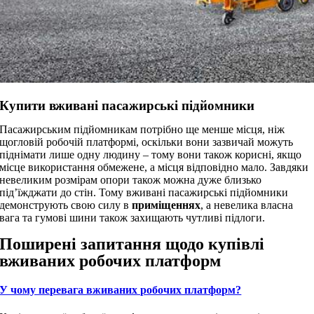
Купити вживані пасажирські підйомники
Пасажирським підйомникам потрібно ще менше місця, ніж
щогловій робочій платформі, оскільки вони зазвичай можуть
піднімати лише одну людину – тому вони також корисні, якщо
місце використання обмежене, а місця відповідно мало. Завдяки
невеликим розмірам опори також можна дуже близько
під’їжджати до стін. Тому вживані пасажирські підйомники
демонструють свою силу в
приміщеннях
, а невелика власна
вага та гумові шини також захищають чутливі підлоги.
Поширені запитання щодо купівлі
вживаних робочих платформ
У чому перевага вживаних робочих платформ?