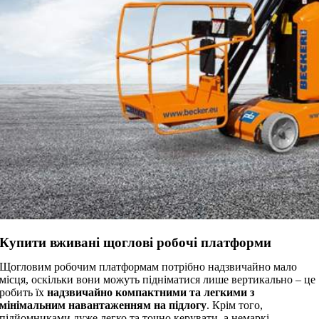
Купити вживані щоглові робочі платформи
Щогловим робочим платформам потрібно надзвичайно мало
місця, оскільки вони можуть підніматися лише вертикально – це
робить їх
надзвичайно компактними та легкими з
мінімальним навантаженням на підлогу
. Крім того,
підйомниками дуже легко та точно керувати, а немаркі