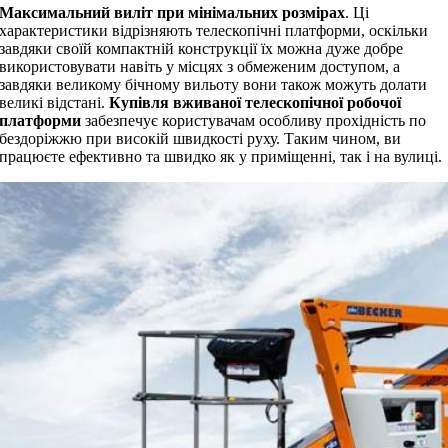
Максимальний виліт при мінімальних розмірах
. Ці
характеристики відрізняють телескопічні платформи, оскільки
завдяки своїй компактній конструкції їх можна дуже добре
використовувати навіть у місцях з обмеженим доступом, а
завдяки великому бічному вильоту вони також можуть долати
великі відстані.
Купівля вживаної телескопічної робочої
платформи
забезпечує користувачам особливу прохідність по
бездоріжжю при високій швидкості руху. Таким чином, ви
працюєте ефективно та швидко як у приміщенні, так і на вулиці.