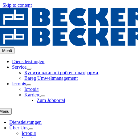
Skip to content
Menü
Dienstleistungen
Service
Купити вживані робочі платформи
Bareg Umweltmanagement
Історія
Історія
Karriere
Zum Jobportal
Menü
Dienstleistungen
Über Uns
Історія