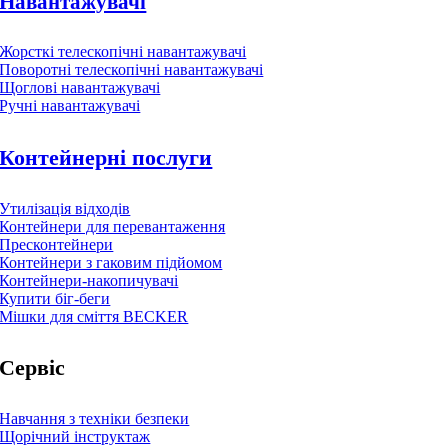
Навантажувачі
Жорсткі телескопічні навантажувачі
Поворотні телескопічні навантажувачі
Щоглові навантажувачі
Ручні навантажувачі
Контейнерні послуги
Утилізація відходів
Контейнери для перевантаження
Пресконтейнери
Контейнери з гаковим підйомом
Контейнери-накопичувачі
Купити біг-беги
Мішки для сміття BECKER
Сервіс
Навчання з техніки безпеки
Щорічний інструктаж