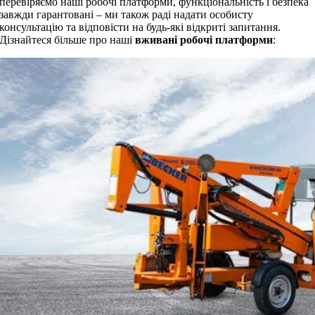
перевіряємо наші робочі платформи, функціональність і безпека
завжди гарантовані – ми також раді надати особисту
консультацію та відповісти на будь-які відкриті запитання.
Дізнайтеся більше про наші
вживані робочі платформи
: