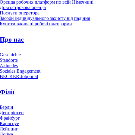
Оренда робочих платформ по всій Німеччині
Довгострокова оренда
Послуги оператора
Засоби індивідуального захисту від падіння
Купити вживані робочі платформи
Про нас
Geschichte
Standorte
Aktuelles
Soziales Engagement
BECKER Jobportal
Філії
Берлін
Денцлінген
Фрайбург
Карлсруе
Лейпциг
Лойна