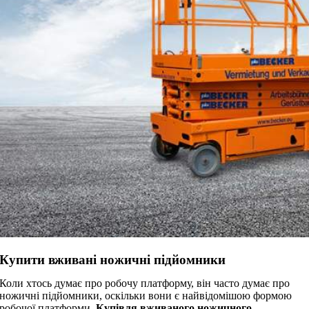
Купити вживані ножичні підйомники
Коли хтось думає про робочу платформу, він часто думає про
ножичні підйомники, оскільки вони є найвідомішою формою
робочої платформи.
Купівля вживаного ножичного