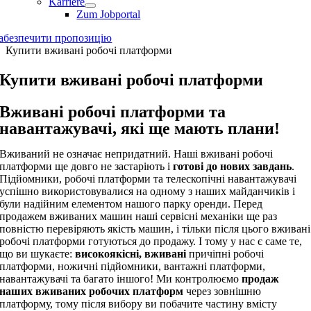
Karriere
Zum Jobportal
абезпечити пропозицію
Купити вживані робочі платформи
Купити вживані робочі платформи
Вживані робочі платформи та
навантажувачі, які ще мають плани!
Вживаний не означає непридатний. Наші вживані робочі
платформи ще довго не застаріють і
готові до нових завдань
.
Підйомники, робочі платформи та телескопічні навантажувачі
успішно використовувалися на одному з наших майданчиків і
були надійним елементом нашого парку оренди. Перед
продажем вживаних машин наші сервісні механіки ще раз
повністю перевіряють якість машин, і тільки після цього вживані
робочі платформи готуються до продажу. І тому у нас є саме те,
що ви шукаєте:
високоякісні, вживані
причіпні робочі
платформи, ножичні підйомники, вантажні платформи,
навантажувачі та багато іншого! Ми контролюємо
продаж
наших вживаних робочих платформ
через зовнішню
платформу, тому після вибору ви побачите частину вмісту