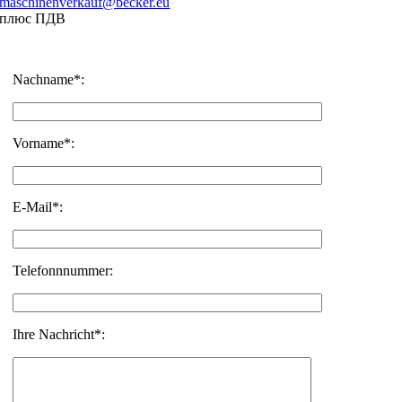
maschinenverkauf@becker.eu
плюс ПДВ
Nachname*:
Vorname*:
E-Mail*:
Telefonnnummer:
Ihre Nachricht*: