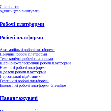
Спеціальне
будівництво риштувань
Робочі платформи
Робочі платформи
Автомобільні робочі платформи
Причіпні робочі платформи
Телескопічні робочі платформи
Шарнірно-телескопічні робочі платформи
Ножичні робочі платформи
Щоглові робочі платформи
Персональні підйомники
Гусеничні робочі платформи
Екологічні робочі платформи Greenline
Навантажувачі