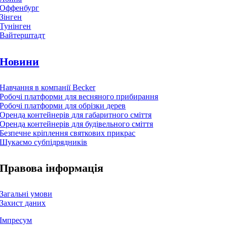
Оффенбург
Зінген
Тунінген
Вайтерштадт
Новини
Навчання в компанії Becker
Робочі платформи для весняного прибирання
Робочі платформи для обрізки дерев
Оренда контейнерів для габаритного сміття
Оренда контейнерів для будівельного сміття
Безпечне кріплення святкових прикрас
Шукаємо субпідрядників
Правова інформація
Загальні умови
Захист даних
Імпресум